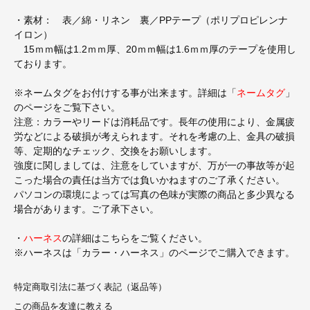
・素材： 表／綿・リネン 裏／PPテープ（ポリプロピレンナ
イロン）
15ｍｍ幅は1.2ｍｍ厚、20ｍｍ幅は1.6ｍｍ厚のテープを使用し
ております。
※ネームタグをお付けする事が出来ます。詳細は「
ネームタグ
」
のページをご覧下さい。
注意：カラーやリードは消耗品です。長年の使用により、金属疲
労などによる破損が考えられます。それを考慮の上、金具の破損
等、定期的なチェック、交換をお願いします。
強度に関しましては、注意をしていますが、万が一の事故等が起
こった場合の責任は当方では負いかねますのご了承ください。
パソコンの環境によっては写真の色味が実際の商品と多少異なる
場合があります。ご了承下さい。
・
ハーネス
の詳細はこちらをご覧ください。
※ハーネスは「カラー・ハーネス」のページでご購入できます。
特定商取引法に基づく表記（返品等）
この商品を友達に教える