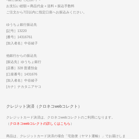
お支払い総額＝商品代金＋送料＋振込手数料
ご注文から7日以内に指定口座へお振込みください。
ゆうちょ銀行振込先
[記号］13220
[番号］14316761
[加入者名］中谷綾子
他銀行からの振込先
[振込先］ゆうちょ銀行
[店番］328 普通預金
[口座番号］1431676
[加入者名］中谷綾子
[カナ］ナカタニアヤコ
クレジット決済（クロネコwebコレクト）
クレジットカード決済は、クロネコwebコレクトのご利用になります。
（
クロネコwebコレクトの詳しくはこちら
）
商品は、クレジットカード決済の場合「宅急便（ヤマト運輸）」でお届けしま