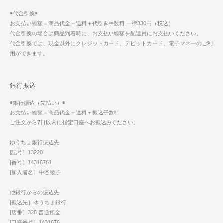
◉代金引換◉
お支払い総額＝商品代金＋送料＋代引き手数料 一律330円（税込）
代金引換の場合は商品到着時に、お支払い総額を配達員にお支払いください。
代金引換では、現金以外にクレジットカード、デビットカード、電子マネーのご利
用ができます。
銀行振込
◉銀行振込（先払い）◉
お支払い総額＝商品代金＋送料＋振込手数料
ご注文から7日以内に指定口座へお振込みください。
ゆうちょ銀行振込先
[記号］13220
[番号］14316761
[加入者名］中谷綾子
他銀行からの振込先
[振込先］ゆうちょ銀行
[店番］328 普通預金
[口座番号］1431676