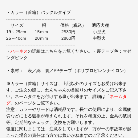
・カラー（首輪）バックルタイプ
---------------------------------------------
サイズ 幅 価格（税込） 適応犬種
19～29cm 15ｍｍ 2530円 小型犬
25～40cm 20ｍｍ 2860円 中型犬
---------------------------------------------
・
ハーネス
の詳細はこちらをご覧ください。・裏テープ色：マゼ
ンダピンク
・素材： 表／綿 裏／PPテープ（ポリプロピレンナイロン）
※カラー（首輪）サイズは、上記以外のサイズもお受け出来ま
す。ご注文の際に、わんちゃんの首回りのサイズをご記入下さ
い。ネームタグをお付けする事が出来ます。詳細は「
ネームタ
グ
」のページをご覧下さい。
注意：カラーやリードは消耗品です。長年の使用により、金属疲
労などによる破損が考えられます。それを考慮の上、金具の破損
等、定期的なチェック、交換をお願いします。
強度に関しましては、注意をしていますが、万が一の事故等が起
こった場合の責任は当方では負いかねますのご了承ください。