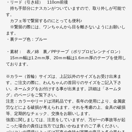
・リード（引き紐） 110cm前後
持ち手部分にナスカンがついていますので、取り外しが可能で
す。
カフェ等で繋留するのにとっても便利♪
※繋留の際には、ワンちゃんから目を離さないようにお願いし
ます。
・裏テープ色：ブルー
・素材： 表／綿 裏／PPテープ（ポリプロピレンナイロン）
15ｍｍ幅は1.2ｍｍ厚、20ｍｍ幅は1.6ｍｍ厚のテープを使用し
ております。
※カラー（首輪）サイズは、上記以外のサイズもお受け出来ま
す。ご注文の際に、わんちゃんの首回りのサイズをご記入下さ
い。ネームタグをお付けする事が出来ます。詳細は「ネームタ
グ」のページをご覧下さい。
注意：カラーやリードは消耗品です。長年の使用により、金属疲
労などによる破損が考えられます。それを考慮の上、金具の破損
等、定期的なチェック、交換をお願いします。
強度に関しましては、注意をしていますが、万が一の事故等が起
こった場合の責任は当方では負いかねますのご了承ください。
パソコンの環境によっては写真の色味が実際の商品と多少異なる