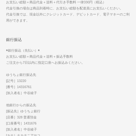
お支払い総額＝商品代金＋送料＋代引き手数料 一律330円（税込）
代金引換の場合は商品到着時に、お支払い総額を配達員にお支払いください。
代金引換では、現金以外にクレジットカード、デビットカード、電子マネーのご利
用ができます。
銀行振込
◉銀行振込（先払い）◉
お支払い総額＝商品代金＋送料＋振込手数料
ご注文から7日以内に指定口座へお振込みください。
ゆうちょ銀行振込先
[記号］13220
[番号］14316761
[加入者名］中谷綾子
他銀行からの振込先
[振込先］ゆうちょ銀行
[店番］328 普通預金
[口座番号］1431676
[加入者名］中谷綾子
[カナ］ナカタニアヤコ