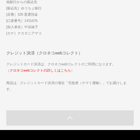
他銀行からの振込先
[振込先］ゆうちょ銀行
[店番］328 普通預金
[口座番号］1431676
[加入者名］中谷綾子
[カナ］ナカタニアヤコ
クレジット決済（クロネコwebコレクト）
クレジットカード決済は、クロネコwebコレクトのご利用になります。
（
クロネコwebコレクトの詳しくはこちら
）
商品は、クレジットカード決済の場合「宅急便（ヤマト運輸）」でお届けしま
す。