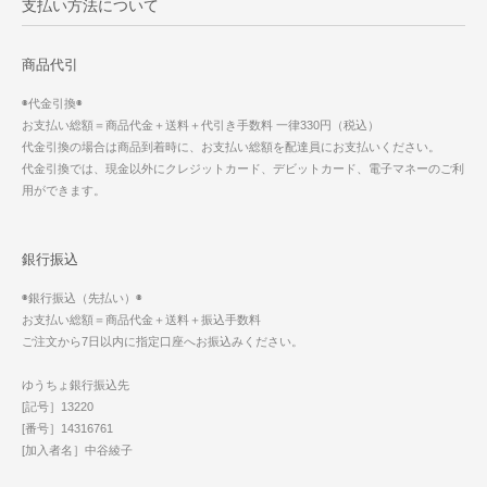
支払い方法について
商品代引
◉代金引換◉
お支払い総額＝商品代金＋送料＋代引き手数料 一律330円（税込）
代金引換の場合は商品到着時に、お支払い総額を配達員にお支払いください。
代金引換では、現金以外にクレジットカード、デビットカード、電子マネーのご利
用ができます。
銀行振込
◉銀行振込（先払い）◉
お支払い総額＝商品代金＋送料＋振込手数料
ご注文から7日以内に指定口座へお振込みください。
ゆうちょ銀行振込先
[記号］13220
[番号］14316761
[加入者名］中谷綾子